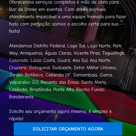
Oferecemos serviços completos e mão de obra para
Bar de Drinks em eventos. Com drinks incríveis,
atendimento impecável e uma equipe treinada para fazer
tudo com perfeição, somos a escolha certa para sua
festa!
Atendemos Distrito Federal, Lago Sul, Lago Norte, Park
Way, Arniqueiras, Águas Claras, Vicente Pires, Taguatinga,
Colorado, Lúcio Costa, Guará, Asa Sul, Asa Norte,
Cruzeiro, Octogonal, Sudoeste, Setor Militar Urbano,
Jardim Botânico, Ceilandia DF, Samambaia, Gama,
Valparaíso GO, Recanto das Emas, Santa Maria,
Ceilândia, Brazlândia, Ponte Alta, Riacho Fundo,
Bandeirante.
Solicite seu orçamento agora mesmo, é simples e
rápido!
SOLICITAR ORÇAMENTO AGORA