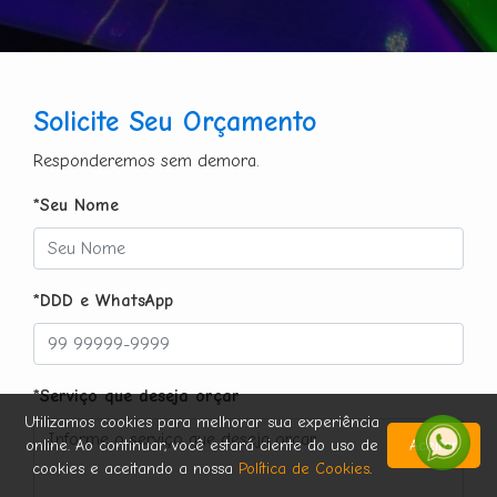
Solicite Seu Orçamento
Responderemos sem demora.
*Seu Nome
*DDD e WhatsApp
*Serviço que deseja orçar
Utilizamos cookies para melhorar sua experiência
online. Ao continuar, você estará ciente do uso de
Aceitar
cookies e aceitando a nossa
Política de Cookies
.