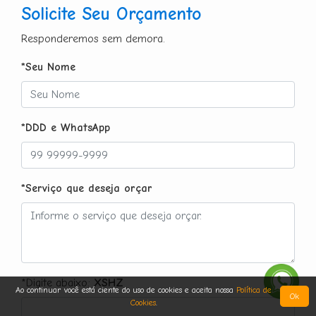
Solicite Seu Orçamento
Responderemos sem demora.
*Seu Nome
*DDD e WhatsApp
*Serviço que deseja orçar
*Digite abaixo:
XSHZ
Ao continuar você está ciente do uso de cookies e aceita nossa
Política de
Ok
Cookies
.