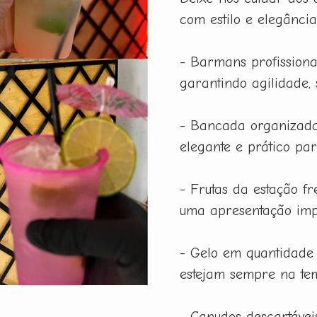
com estilo e elegânci
- Barmans profissiona
garantindo agilidade,
- Bancada organizada
elegante e prático pa
- Frutas da estação f
uma apresentação imp
- Gelo em quantidade
estejam sempre na tem
- Canudos descartáveis