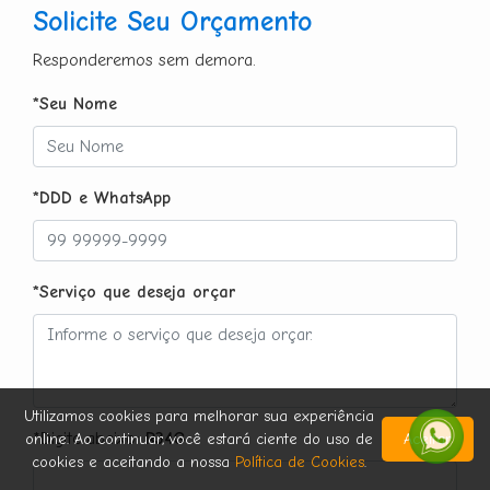
Solicite Seu Orçamento
Responderemos sem demora.
*Seu Nome
*DDD e WhatsApp
*Serviço que deseja orçar
Utilizamos cookies para melhorar sua experiência
*Digite abaixo:
R34G
online. Ao continuar, você estará ciente do uso de
Aceitar
cookies e aceitando a nossa
Política de Cookies
.