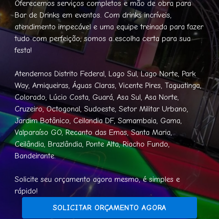
Oferecemos serviços completos e mão de obra para
Bar de Drinks em eventos. Com drinks incríveis,
atendimento impecável e uma equipe treinada para fazer
tudo com perfeição, somos a escolha certa para sua
festa!
Atendemos Distrito Federal, Lago Sul, Lago Norte, Park
Way, Arniqueiras, Águas Claras, Vicente Pires, Taguatinga,
Colorado, Lúcio Costa, Guará, Asa Sul, Asa Norte,
Cruzeiro, Octogonal, Sudoeste, Setor Militar Urbano,
Jardim Botânico, Ceilandia DF, Samambaia, Gama,
Valparaíso GO, Recanto das Emas, Santa Maria,
Ceilândia, Brazlândia, Ponte Alta, Riacho Fundo,
Bandeirante.
Solicite seu orçamento agora mesmo, é simples e
rápido!
SOLICITAR ORÇAMENTO AGORA