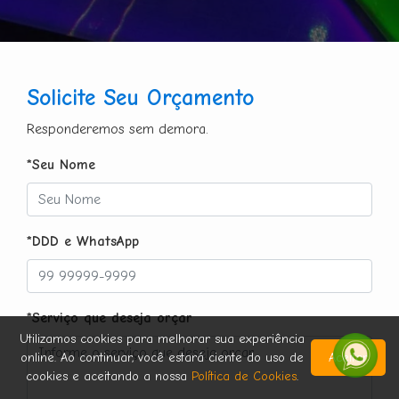
Solicite Seu Orçamento
Responderemos sem demora.
*Seu Nome
*DDD e WhatsApp
*Serviço que deseja orçar
Utilizamos cookies para melhorar sua experiência
online. Ao continuar, você estará ciente do uso de
Aceitar
cookies e aceitando a nossa
Política de Cookies
.