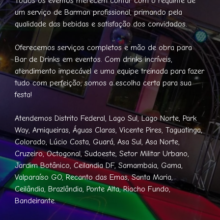
Todos os eventos merecem contar com o requinte de
um serviço de Barman profissional, primando pela
qualidade das bebidas e satisfação dos convidados.
Oferecemos serviços completos e mão de obra para
Bar de Drinks em eventos. Com drinks incríveis,
atendimento impecável e uma equipe treinada para fazer
tudo com perfeição, somos a escolha certa para sua
festa!
Atendemos Distrito Federal, Lago Sul, Lago Norte, Park
Way, Arniqueiras, Águas Claras, Vicente Pires, Taguatinga,
Colorado, Lúcio Costa, Guará, Asa Sul, Asa Norte,
Cruzeiro, Octogonal, Sudoeste, Setor Militar Urbano,
Jardim Botânico, Ceilandia DF, Samambaia, Gama,
Valparaíso GO, Recanto das Emas, Santa Maria,
Ceilândia, Brazlândia, Ponte Alta, Riacho Fundo,
Bandeirante.