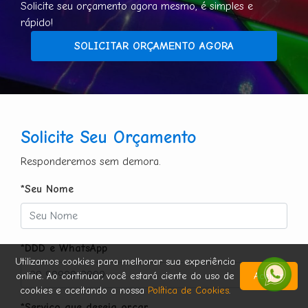
Solicite seu orçamento agora mesmo, é simples e
rápido!
SOLICITAR ORÇAMENTO AGORA
Solicite Seu Orçamento
Responderemos sem demora.
*Seu Nome
*DDD e WhatsApp
Utilizamos cookies para melhorar sua experiência
online. Ao continuar, você estará ciente do uso de
Aceitar
cookies e aceitando a nossa
Política de Cookies
.
*Serviço que deseja orçar