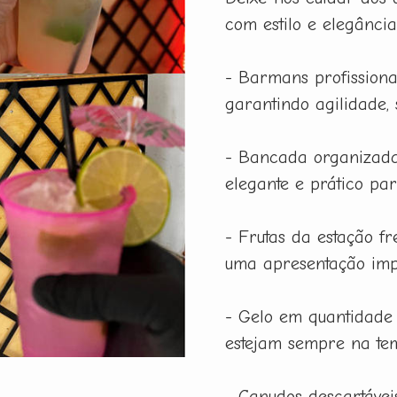
com estilo e elegânci
- Barmans profissiona
garantindo agilidade,
- Bancada organizada
elegante e prático pa
- Frutas da estação f
uma apresentação imp
- Gelo em quantidade
estejam sempre na tem
- Canudos descartáveis