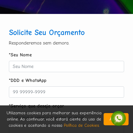
Solicite Seu Orçamento
Responderemos sem demora.
*Seu Nome
*DDD e WhatsApp
*Serviço que deseja orçar
Utilizamos cookies para melhorar sua experiência
online. Ao continuar, você estará ciente do uso de
Aceitar
cookies e aceitando a nossa
Política de Cookies
.