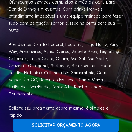
Oferecemos serviços completos e mão de obra para
Bar de Drinks em eventos. Com drinks incríveis,
atendimento impecável e uma equipe treinada para fazer
tudo com perfeição, somos a escolha certa para sua
festa!
Atendemos Distrito Federal, Lago Sul, Lago Norte, Park
Way, Arniqueiras, Águas Claras, Vicente Pires, Taguatinga,
Colorado, Lúcio Costa, Guará, Asa Sul, Asa Norte,
Cruzeiro, Octogonal, Sudoeste, Setor Militar Urbano,
Jardim Botânico, Ceilandia DF, Samambaia, Gama,
Valparaíso GO, Recanto das Emas, Santa Maria,
Ceilândia, Brazlândia, Ponte Alta, Riacho Fundo,
Bandeirante.
Solicite seu orçamento agora mesmo, é simples e
rápido!
SOLICITAR ORÇAMENTO AGORA