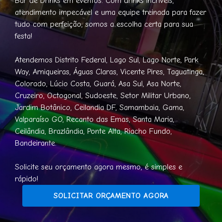
Bar de Drinks em eventos. Com drinks incríveis,
atendimento impecável e uma equipe treinada para fazer
tudo com perfeição, somos a escolha certa para sua
festa!
Atendemos Distrito Federal, Lago Sul, Lago Norte, Park
Way, Arniqueiras, Águas Claras, Vicente Pires, Taguatinga,
Colorado, Lúcio Costa, Guará, Asa Sul, Asa Norte,
Cruzeiro, Octogonal, Sudoeste, Setor Militar Urbano,
Jardim Botânico, Ceilandia DF, Samambaia, Gama,
Valparaíso GO, Recanto das Emas, Santa Maria,
Ceilândia, Brazlândia, Ponte Alta, Riacho Fundo,
Bandeirante.
Solicite seu orçamento agora mesmo, é simples e
rápido!
SOLICITAR ORÇAMENTO AGORA