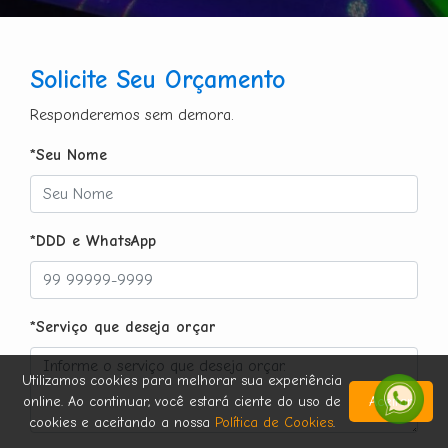
Solicite Seu Orçamento
Responderemos sem demora.
*Seu Nome
*DDD e WhatsApp
*Serviço que deseja orçar
Utilizamos cookies para melhorar sua experiência
online. Ao continuar, você estará ciente do uso de
Aceitar
cookies e aceitando a nossa
Política de Cookies
.