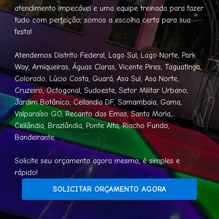
atendimento impecável e uma equipe treinada para fazer
tudo com perfeição, somos a escolha certa para sua
festa!
Atendemos Distrito Federal, Lago Sul, Lago Norte, Park
Way, Arniqueiras, Águas Claras, Vicente Pires, Taguatinga,
Colorado, Lúcio Costa, Guará, Asa Sul, Asa Norte,
Cruzeiro, Octogonal, Sudoeste, Setor Militar Urbano,
Jardim Botânico, Ceilandia DF, Samambaia, Gama,
Valparaíso GO, Recanto das Emas, Santa Maria,
Ceilândia, Brazlândia, Ponte Alta, Riacho Fundo,
Bandeirante.
Solicite seu orçamento agora mesmo, é simples e
rápido!
SOLICITAR ORÇAMENTO AGORA