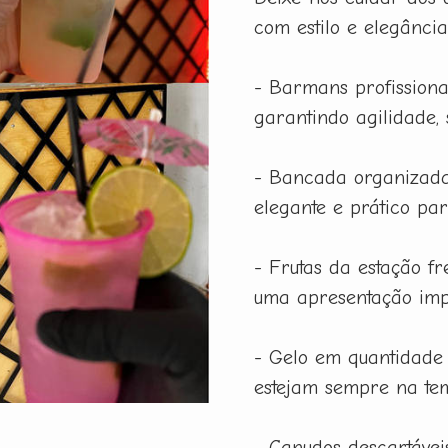
com estilo e elegânci
- Barmans profissiona
garantindo agilidade,
- Bancada organizada
elegante e prático pa
- Frutas da estação f
uma apresentação imp
- Gelo em quantidade
estejam sempre na tem
- Canudos descartáveis