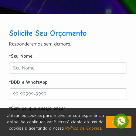
Solicite Seu Orçamento
Responderemos sem demora.
*Seu Nome
*DDD e WhatsApp
*Serviço que deseja orçar
Utilizamos cookies para melhorar sua experiência
online. Ao continuar, você estará ciente do uso de
Aceitar
cookies e aceitando a nossa
Política de Cookies
.