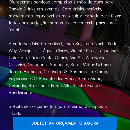
Oferecemos serviços completos e mão de obra para
Bar de Drinks em eventos. Com drinks incríveis,
atendimento impecável e uma equipe treinada para fazer
tudo com perfeição, somos a escolha certa para sua
festa!
Atendemos Distrito Federal, Lago Sul, Lago Norte, Park
Way, Arniqueiras, Águas Claras, Vicente Pires, Taguatinga,
Colorado, Lúcio Costa, Guará, Asa Sul, Asa Norte,
Cruzeiro, Octogonal, Sudoeste, Setor Militar Urbano,
Jardim Botânico, Ceilandia DF, Samambaia, Gama,
Valparaíso GO, Recanto das Emas, Santa Maria,
Ceilândia, Brazlândia, Ponte Alta, Riacho Fundo,
Bandeirante.
Solicite seu orçamento agora mesmo, é simples e
rápido!
SOLICITAR ORÇAMENTO AGORA