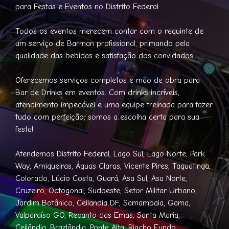
para Festas e Eventos no Distrito Federal.
Todos os eventos merecem contar com o requinte de
um serviço de Barman profissional, primando pela
qualidade das bebidas e satisfação dos convidados.
Oferecemos serviços completos e mão de obra para
Bar de Drinks em eventos. Com drinks incríveis,
atendimento impecável e uma equipe treinada para fazer
tudo com perfeição, somos a escolha certa para sua
festa!
Atendemos Distrito Federal, Lago Sul, Lago Norte, Park
Way, Arniqueiras, Águas Claras, Vicente Pires, Taguatinga,
Colorado, Lúcio Costa, Guará, Asa Sul, Asa Norte,
Cruzeiro, Octogonal, Sudoeste, Setor Militar Urbano,
Jardim Botânico, Ceilandia DF, Samambaia, Gama,
Valparaíso GO, Recanto das Emas, Santa Maria,
Ceilândia, Brazlândia, Ponte Alta, Riacho Fundo,