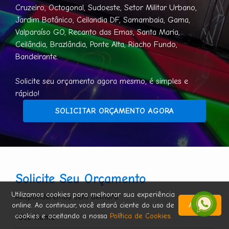
Cruzeiro, Octogonal, Sudoeste, Setor Militar Urbano,
Jardim Botânico, Ceilandia DF, Samambaia, Gama,
Valparaíso GO, Recanto das Emas, Santa Maria,
Ceilândia, Brazlândia, Ponte Alta, Riacho Fundo,
Bandeirante.
Solicite seu orçamento agora mesmo, é simples e
rápido!
SOLICITAR ORÇAMENTO AGORA
Solicite Seu Orçamento
Utilizamos cookies para melhorar sua experiência
Responderemos sem demora.
online. Ao continuar, você estará ciente do uso de
Aceitar
cookies e aceitando a nossa
Política de Cookies
.
*Seu Nome