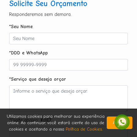
Solicite Seu Orçamento
Responderemos sem demora.
*Seu Nome
*DDD e WhatsApp
*Serviço que deseja orçar
Utilizamos cookies para melhorar sua experiência
*Digite abaixo:
KDE7
online. Ao continuar, você estará ciente do uso de
Aceitar
cookies e aceitando a nossa
Política de Cookies
.