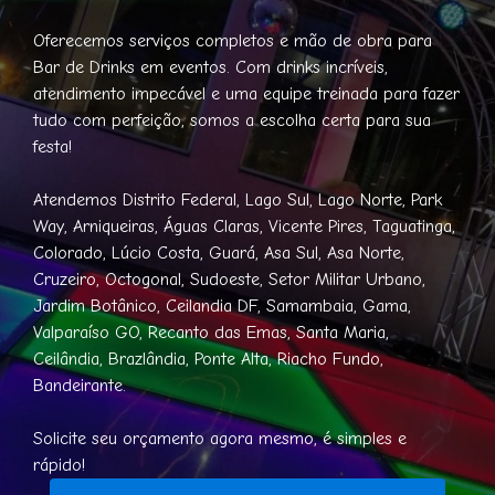
Oferecemos serviços completos e mão de obra para
Bar de Drinks em eventos. Com drinks incríveis,
atendimento impecável e uma equipe treinada para fazer
tudo com perfeição, somos a escolha certa para sua
festa!
Atendemos Distrito Federal, Lago Sul, Lago Norte, Park
Way, Arniqueiras, Águas Claras, Vicente Pires, Taguatinga,
Colorado, Lúcio Costa, Guará, Asa Sul, Asa Norte,
Cruzeiro, Octogonal, Sudoeste, Setor Militar Urbano,
Jardim Botânico, Ceilandia DF, Samambaia, Gama,
Valparaíso GO, Recanto das Emas, Santa Maria,
Ceilândia, Brazlândia, Ponte Alta, Riacho Fundo,
Bandeirante.
Solicite seu orçamento agora mesmo, é simples e
rápido!