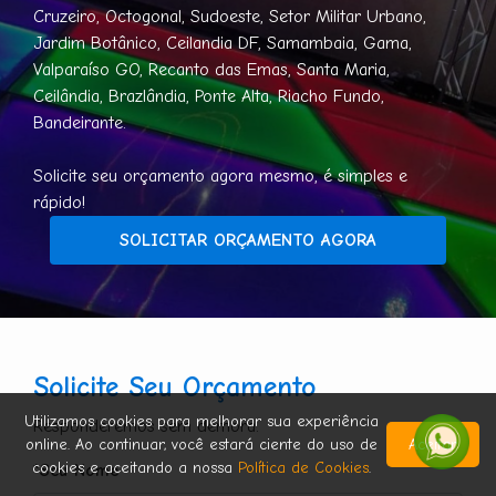
Cruzeiro, Octogonal, Sudoeste, Setor Militar Urbano,
Jardim Botânico, Ceilandia DF, Samambaia, Gama,
Valparaíso GO, Recanto das Emas, Santa Maria,
Ceilândia, Brazlândia, Ponte Alta, Riacho Fundo,
Bandeirante.
Solicite seu orçamento agora mesmo, é simples e
rápido!
SOLICITAR ORÇAMENTO AGORA
Solicite Seu Orçamento
Utilizamos cookies para melhorar sua experiência
Responderemos sem demora.
online. Ao continuar, você estará ciente do uso de
Aceitar
cookies e aceitando a nossa
Política de Cookies
.
*Seu Nome