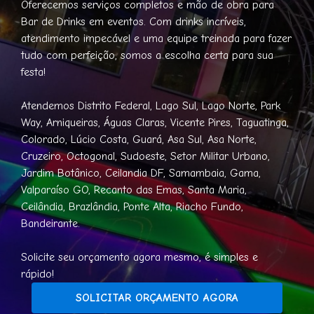
Oferecemos serviços completos e mão de obra para
Bar de Drinks em eventos. Com drinks incríveis,
atendimento impecável e uma equipe treinada para fazer
tudo com perfeição, somos a escolha certa para sua
festa!
Atendemos Distrito Federal, Lago Sul, Lago Norte, Park
Way, Arniqueiras, Águas Claras, Vicente Pires, Taguatinga,
Colorado, Lúcio Costa, Guará, Asa Sul, Asa Norte,
Cruzeiro, Octogonal, Sudoeste, Setor Militar Urbano,
Jardim Botânico, Ceilandia DF, Samambaia, Gama,
Valparaíso GO, Recanto das Emas, Santa Maria,
Ceilândia, Brazlândia, Ponte Alta, Riacho Fundo,
Bandeirante.
Solicite seu orçamento agora mesmo, é simples e
rápido!
SOLICITAR ORÇAMENTO AGORA