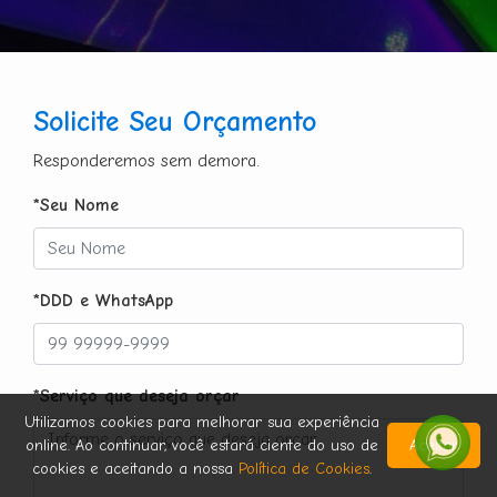
Solicite Seu Orçamento
Responderemos sem demora.
*Seu Nome
*DDD e WhatsApp
*Serviço que deseja orçar
Utilizamos cookies para melhorar sua experiência
online. Ao continuar, você estará ciente do uso de
Aceitar
cookies e aceitando a nossa
Política de Cookies
.