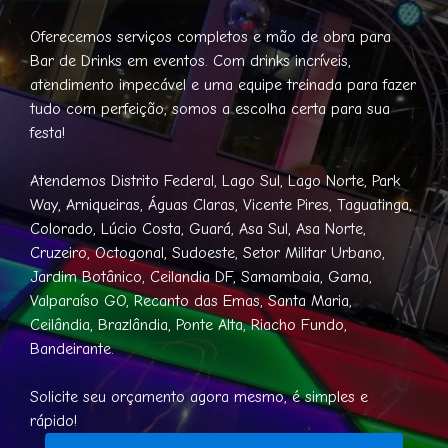
Oferecemos serviços completos e mão de obra para
Bar de Drinks em eventos. Com drinks incríveis,
atendimento impecável e uma equipe treinada para fazer
tudo com perfeição, somos a escolha certa para sua
festa!
Atendemos Distrito Federal, Lago Sul, Lago Norte, Park
Way, Arniqueiras, Águas Claras, Vicente Pires, Taguatinga,
Colorado, Lúcio Costa, Guará, Asa Sul, Asa Norte,
Cruzeiro, Octogonal, Sudoeste, Setor Militar Urbano,
Jardim Botânico, Ceilandia DF, Samambaia, Gama,
Valparaíso GO, Recanto das Emas, Santa Maria,
Ceilândia, Brazlândia, Ponte Alta, Riacho Fundo,
Bandeirante.
Solicite seu orçamento agora mesmo, é simples e
rápido!