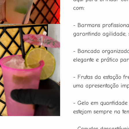
com:
- Barmans profissiona
garantindo agilidade,
- Bancada organizada
elegante e prático pa
- Frutas da estação f
uma apresentação imp
- Gelo em quantidade
estejam sempre na tem
- Canudos descartáveis