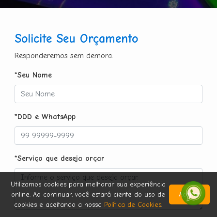
Solicite Seu Orçamento
Responderemos sem demora.
*Seu Nome
*DDD e WhatsApp
*Serviço que deseja orçar
Utilizamos cookies para melhorar sua experiência
online. Ao continuar, você estará ciente do uso de
Aceitar
cookies e aceitando a nossa
Política de Cookies
.