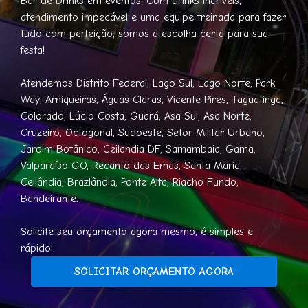
Bar de Drinks em eventos. Com drinks incríveis,
atendimento impecável e uma equipe treinada para fazer
tudo com perfeição, somos a escolha certa para sua
festa!
Atendemos Distrito Federal, Lago Sul, Lago Norte, Park
Way, Arniqueiras, Águas Claras, Vicente Pires, Taguatinga,
Colorado, Lúcio Costa, Guará, Asa Sul, Asa Norte,
Cruzeiro, Octogonal, Sudoeste, Setor Militar Urbano,
Jardim Botânico, Ceilandia DF, Samambaia, Gama,
Valparaíso GO, Recanto das Emas, Santa Maria,
Ceilândia, Brazlândia, Ponte Alta, Riacho Fundo,
Bandeirante.
Solicite seu orçamento agora mesmo, é simples e
rápido!
SOLICITAR ORÇAMENTO AGORA