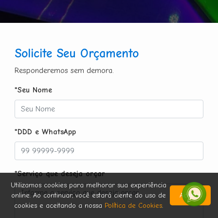
Solicite Seu Orçamento
Responderemos sem demora.
*Seu Nome
*DDD e WhatsApp
*Serviço que deseja orçar
Utilizamos cookies para melhorar sua experiência
online. Ao continuar, você estará ciente do uso de
Aceitar
cookies e aceitando a nossa
Política de Cookies
.