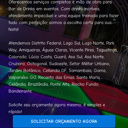
Oferecemos serviços completos e mão de obra para
Bar de Drinks em eventos. Com drinks incríveis,
atendimento impecável e uma equipe treinada para fazer
tudo com perfeição, somos a escolha certa para sua
festa!
Atendemos Distrito Federal, Lago Sul, Lago Norte, Park
Way, Arniqueiras, Águas Claras, Vicente Pires, Taguatinga,
Colorado, Lúcio Costa, Guará, Asa Sul, Asa Norte,
Cruzeiro, Octogonal, Sudoeste, Setor Militar Urbano,
Jardim Botânico, Ceilandia DF, Samambaia, Gama,
Valparaíso GO, Recanto das Emas, Santa Maria,
Ceilândia, Brazlândia, Ponte Alta, Riacho Fundo,
Bandeirante.
Solicite seu orçamento agora mesmo, é simples e
rápido!
SOLICITAR ORÇAMENTO AGORA