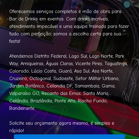
Oferecemos serviços completos e mão de obra para
Bar de Drinks em eventos. Com drinks incríveis,
atendimento impecável e uma equipe treinada para fazer
tudo com perfeição, somos a escolha certa para sua
festa!
Atendemos Distrito Federal, Lago Sul, Lago Norte, Park
Way, Arniqueiras, Águas Claras, Vicente Pires, Taguatinga,
Colorado, Lúcio Costa, Guará, Asa Sul, Asa Norte,
Cruzeiro, Octogonal, Sudoeste, Setor Militar Urbano,
Jardim Botânico, Ceilandia DF, Samambaia, Gama,
Valparaíso GO, Recanto das Emas, Santa Maria,
Ceilândia, Brazlândia, Ponte Alta, Riacho Fundo,
Bandeirante.
Solicite seu orçamento agora mesmo, é simples e
rápido!