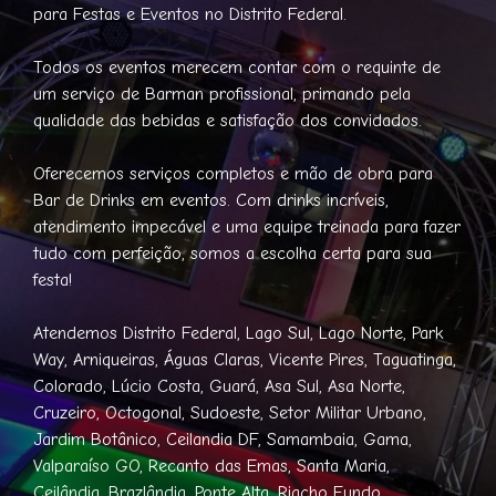
para Festas e Eventos no Distrito Federal.
Todos os eventos merecem contar com o requinte de
um serviço de Barman profissional, primando pela
qualidade das bebidas e satisfação dos convidados.
Oferecemos serviços completos e mão de obra para
Bar de Drinks em eventos. Com drinks incríveis,
atendimento impecável e uma equipe treinada para fazer
tudo com perfeição, somos a escolha certa para sua
festa!
Atendemos Distrito Federal, Lago Sul, Lago Norte, Park
Way, Arniqueiras, Águas Claras, Vicente Pires, Taguatinga,
Colorado, Lúcio Costa, Guará, Asa Sul, Asa Norte,
Cruzeiro, Octogonal, Sudoeste, Setor Militar Urbano,
Jardim Botânico, Ceilandia DF, Samambaia, Gama,
Valparaíso GO, Recanto das Emas, Santa Maria,
Ceilândia, Brazlândia, Ponte Alta, Riacho Fundo,