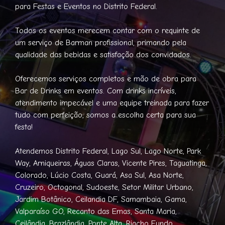
para Festas e Eventos no Distrito Federal.
Todos os eventos merecem contar com o requinte de
um serviço de Barman profissional, primando pela
qualidade das bebidas e satisfação dos convidados.
Oferecemos serviços completos e mão de obra para
Bar de Drinks em eventos. Com drinks incríveis,
atendimento impecável e uma equipe treinada para fazer
tudo com perfeição, somos a escolha certa para sua
festa!
Atendemos Distrito Federal, Lago Sul, Lago Norte, Park
Way, Arniqueiras, Águas Claras, Vicente Pires, Taguatinga,
Colorado, Lúcio Costa, Guará, Asa Sul, Asa Norte,
Cruzeiro, Octogonal, Sudoeste, Setor Militar Urbano,
Jardim Botânico, Ceilandia DF, Samambaia, Gama,
Valparaíso GO, Recanto das Emas, Santa Maria,
Ceilândia, Brazlândia, Ponte Alta, Riacho Fundo,