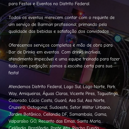
para Festas e Eventos no Distrito Federal.
Todos os eventos merecem contar com o requinte de
um serviço de Barman profissional, primando pela
qualidade das bebidas e satisfação dos convidados.
Oferecemos serviços completos e mão de obra para
Bar de Drinks em eventos. Com drinks incríveis,
atendimento impecável e uma equipe treinada para fazer
tudo com perfeição, somos a escolha certa para sua
festa!
Atendemos Distrito Federal, Lago Sul, Lago Norte, Park
Way, Arniqueiras, Águas Claras, Vicente Pires, Taguatinga,
Colorado, Lúcio Costa, Guará, Asa Sul, Asa Norte,
Cruzeiro, Octogonal, Sudoeste, Setor Militar Urbano,
Jardim Botânico, Ceilandia DF, Samambaia, Gama,
Valparaíso GO, Recanto das Emas, Santa Maria,
Ceilândia, Brazlândia, Ponte Alta, Riacho Fundo,