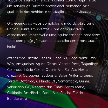
Todos os eventos merecem contar com o requinte de
um serviço de Barman profissional, primando pela
qualidade das bebidas e satisfação dos convidados.
Oferecemos serviços completos e mão de obra para
Bar de Drinks em eventos. Com drinks incríveis,
atendimento impecável e uma equipe treinada para fazer
tudo com perfeição, somos a escolha certa para sua
festa!
Atendemos Distrito Federal, Lago Sul, Lago Norte, Park
Way, Arniqueiras, Águas Claras, Vicente Pires, Taguatinga,
Colorado, Lúcio Costa, Guará, Asa Sul, Asa Norte,
Cruzeiro, Octogonal, Sudoeste, Setor Militar Urbano,
Jardim Botânico, Ceilandia DF, Samambaia, Gama,
Valparaíso GO, Recanto das Emas, Santa Maria,
Ceilândia, Brazlândia, Ponte Alta, Riacho Fundo,
Bandeirante.