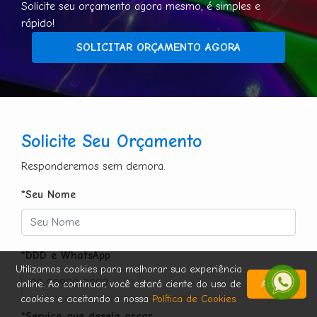
Solicite seu orçamento agora mesmo, é simples e
rápido!
SOLICITAR ORÇAMENTO AGORA
Solicite Seu Orçamento
Responderemos sem demora.
*Seu Nome
*DDD e WhatsApp
Utilizamos cookies para melhorar sua experiência
online. Ao continuar, você estará ciente do uso de
Aceitar
cookies e aceitando a nossa
Política de Cookies
.
*Serviço que deseja orçar