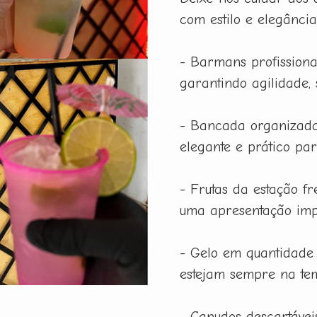
com estilo e elegânci
- Barmans profissiona
garantindo agilidade,
- Bancada organizada
elegante e prático pa
- Frutas da estação f
uma apresentação imp
- Gelo em quantidade
estejam sempre na tem
- Canudos descartáveis