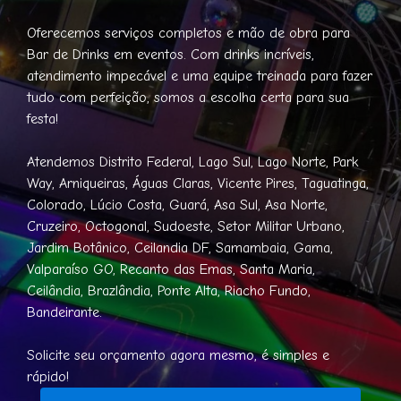
Oferecemos serviços completos e mão de obra para
Bar de Drinks em eventos. Com drinks incríveis,
atendimento impecável e uma equipe treinada para fazer
tudo com perfeição, somos a escolha certa para sua
festa!
Atendemos Distrito Federal, Lago Sul, Lago Norte, Park
Way, Arniqueiras, Águas Claras, Vicente Pires, Taguatinga,
Colorado, Lúcio Costa, Guará, Asa Sul, Asa Norte,
Cruzeiro, Octogonal, Sudoeste, Setor Militar Urbano,
Jardim Botânico, Ceilandia DF, Samambaia, Gama,
Valparaíso GO, Recanto das Emas, Santa Maria,
Ceilândia, Brazlândia, Ponte Alta, Riacho Fundo,
Bandeirante.
Solicite seu orçamento agora mesmo, é simples e
rápido!