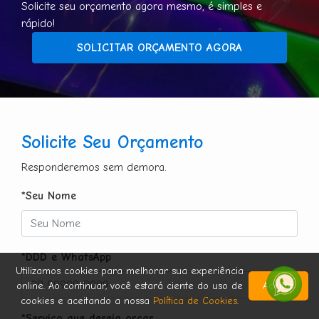
Solicite seu orçamento agora mesmo, é simples e
rápido!
SOLICITAR ORÇAMENTO AGORA
Solicite Seu Orçamento
Responderemos sem demora.
*Seu Nome
*DDD e WhatsApp
Utilizamos cookies para melhorar sua experiência
online. Ao continuar, você estará ciente do uso de
Aceitar
cookies e aceitando a nossa
Política de Cookies
.
*Serviço que deseja orçar