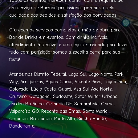
Todos os eventos merecem contar com o requinte de
um serviço de Barman profissional, primando pela
qualidade das bebidas e satisfação dos convidados.
Oferecemos serviços completos e mão de obra para
Bar de Drinks em eventos. Com drinks incríveis,
atendimento impecável e uma equipe treinada para fazer
tudo com perfeição, somos a escolha certa para sua
festa!
Atendemos Distrito Federal, Lago Sul, Lago Norte, Park
Way, Arniqueiras, Águas Claras, Vicente Pires, Taguatinga,
Colorado, Lúcio Costa, Guará, Asa Sul, Asa Norte,
Cruzeiro, Octogonal, Sudoeste, Setor Militar Urbano,
Jardim Botânico, Ceilandia DF, Samambaia, Gama,
Valparaíso GO, Recanto das Emas, Santa Maria,
Ceilândia, Brazlândia, Ponte Alta, Riacho Fundo,
Bandeirante.