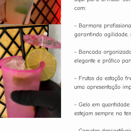
com:
- Barmans profissiona
garantindo agilidade,
- Bancada organizada
elegante e prático pa
- Frutas da estação f
uma apresentação imp
- Gelo em quantidade
estejam sempre na tem
- Canudos descartáveis